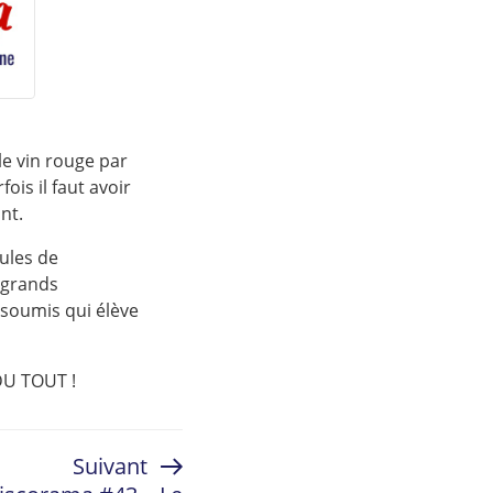
 le vin rouge par
is il faut avoir
nt.
oules de
 grands
insoumis qui élève
 DU TOUT !
Article
Suivant
suivant