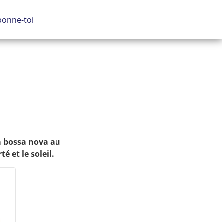
bonne-toi
e
a bossa nova au
é et le soleil.