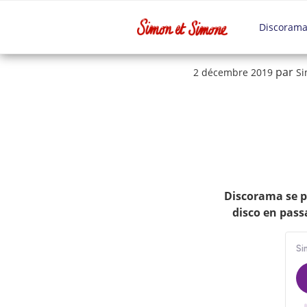
Aller
au
Discoram
contenu
principal
Publié
par
2 décembre 2019
Si
le
Discorama se p
disco en passa