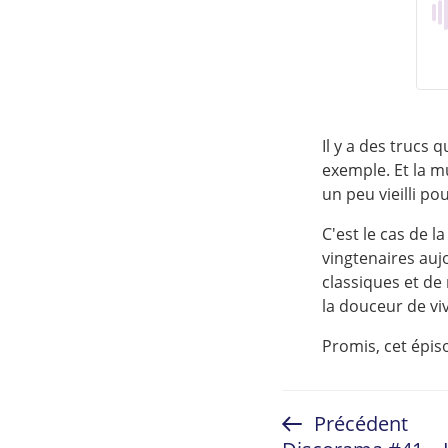
Il y a des trucs 
exemple. Et la m
un peu vieilli p
C'est le cas de l
vingtenaires auj
classiques et de 
la douceur de viv
Promis, cet épis
Navigation
Article
Précédent
de
précédent