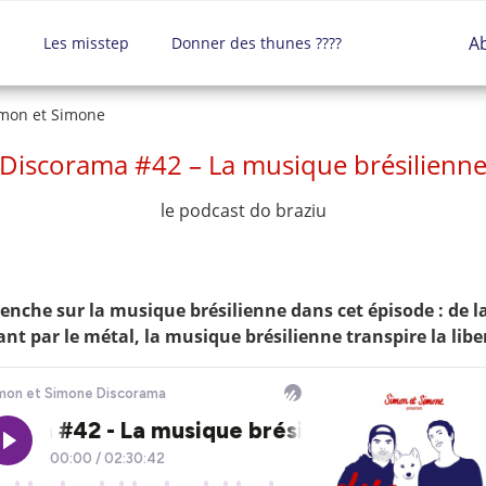
A
a
Les misstep
Donner des thunes ????
mon et Simone
Discorama #42 – La musique brésilienn
le podcast do braziu
enche sur la musique brésilienne dans cet épisode : de l
nt par le métal, la musique brésilienne transpire la libert