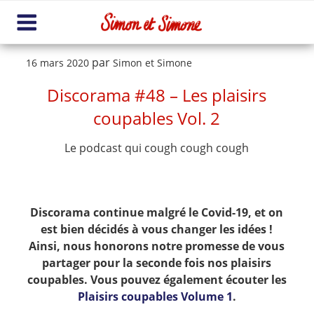
Aller
au
contenu
Me
principal
nu
Publié
par
16 mars 2020
Simon et Simone
le
Discorama #48 – Les plaisirs
coupables Vol. 2
Le podcast qui cough cough cough
Discorama continue malgré le Covid-19, et on
est bien décidés à vous changer les idées !
Ainsi, nous honorons notre promesse de vous
partager pour la seconde fois nos plaisirs
coupables. Vous pouvez également écouter les
Plaisirs coupables Volume 1
.