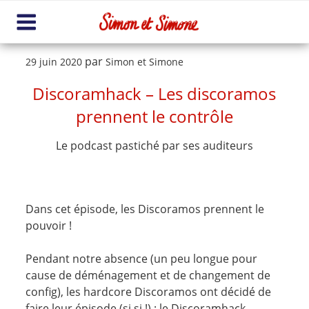
Aller
au
contenu
Me
principal
nu
Publié
par
29 juin 2020
Simon et Simone
le
Discoramhack – Les discoramos
prennent le contrôle
Le podcast pastiché par ses auditeurs
Dans cet épisode, les Discoramos prennent le
pouvoir !
Pendant notre absence (un peu longue pour
cause de déménagement et de changement de
config), les hardcore Discoramos ont décidé de
faire leur épisode (si si !) : le Discoramhack.