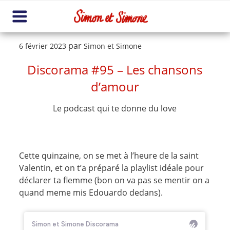
Aller
au
contenu
Me
principal
nu
Publié
par
6 février 2023
Simon et Simone
le
Discorama #95 – Les chansons
d’amour
Le podcast qui te donne du love
Cette quinzaine, on se met à l’heure de la saint
Valentin, et on t’a préparé la playlist idéale pour
déclarer ta flemme (bon on va pas se mentir on a
quand meme mis Edouardo dedans).