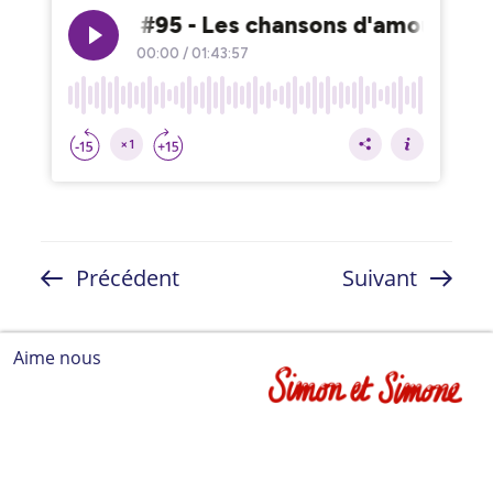
Navigation
Article
Article
Précédent
Suivant
de
précédent
suivant
l’article
Aime nous